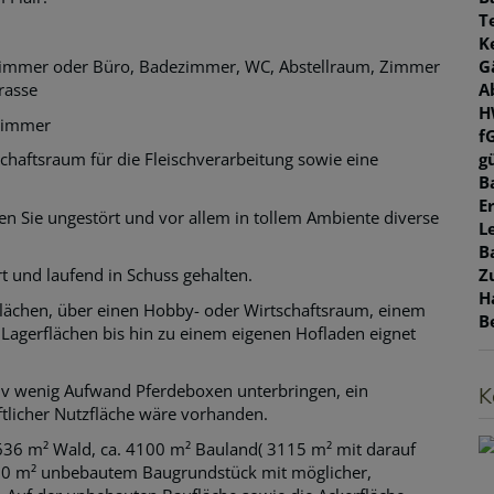
T
K
G
 Zimmer oder Büro, Badezimmer, WC, Abstellraum, Zimmer
A
rasse
H
Zimmer
f
gü
schaftsraum für die Fleischverarbeitung sowie eine
B
E
en Sie ungestört und vor allem in tollem Ambiente diverse
L
B
Z
 und laufend in Schuss gehalten.
H
lächen, über einen Hobby- oder Wirtschaftsraum, einem
B
Lagerflächen bis hin zu einem eigenen Hofladen eignet
iv wenig Aufwand Pferdeboxen unterbringen, ein
K
tlicher Nutzfläche wäre vorhanden.
1636 m² Wald, ca. 4100 m² Bauland( 3115 m² mit darauf
00 m² unbebautem Baugrundstück mit möglicher,