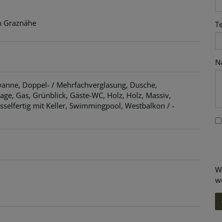
in Graznähe
T
N
wanne
Doppel- / Mehrfachverglasung
Dusche
age
Gas
Grünblick
Gäste-WC
Holz
Holz
Massiv
sselfertig mit Keller
Swimmingpool
Westbalkon / -
W
w