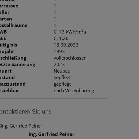
errassen
1
eller
1
ärten
1
bstellräume
1
2
WB
C, 73 kWh/m
a
GEE
C, 1,26
ltig bis
18.09.2033
aujahr
1993
rschließung
vollerschlossen
etzte Sanierung
2023
auart
Neubau
ustand
gepflegt
auszustand
gepflegt
eziehbar
nach Vereinbarung
ontaktieren Sie uns
Ing. Gerfried Peiner