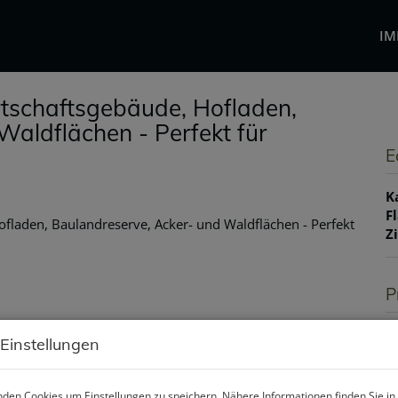
IM
rtschaftsgebäude, Hofladen,
Waldflächen - Perfekt für
E
K
F
Z
P
K
 Einstellungen
P
G
den Cookies um Einstellungen zu speichern. Nähere Informationen finden Sie in