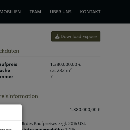
MOBILIEN
TEAM
ÜBER UNS
KONTAKT
Download Expose
ckdaten
aufpreis
1.380.000,00 €
2
läche
ca. 232 m
immer
7
reisinformation
aufpreis:
1.380.000,00 €
rovision:
3% des Kaufpreises zzgl. 20% USt.
rundbucheintragungsgebühr:
1,1%
 unserer