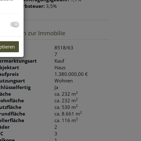
runderwerbsteuer:
3,5%
asisdaten zur Immobilie
ptieren
bjektnr.
8518/63
immer
7
ermarktungsart
Kauf
bjektart
Haus
aufpreis
1.380.000,00 €
utzungsart
Wohnen
chlüsselfertig
Ja
2
läche
ca. 232 m
2
ohnfläche
ca. 232 m
2
utzfläche
ca. 530 m
2
rundfläche
ca. 8.661 m
2
ellerfläche
ca. 116 m
äder
2
C
3
alkone
1