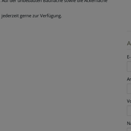
. Auf der unbebauten Baufläche sowie die Ackerfläche
 jederzeit gerne zur Verfügung.
A
E-
A
V
N