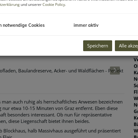
tzerklärung
und unserer
Cookie Policy
.
G
h notwendige Cookies
immer aktiv
B
Speichern
Alle akze
O
Z
V
O
K
N
S
F
W
 man auch ruhig als herrschaftliches Anwesen bezeichnen
N
 nur etwa 10-15 Minuten von Graz entfernt. Eben diese
G
ft besonders interessant. Ob nun für repräsentative
K
, diese Liegenschaft bietet ihnen beides.
B
W
 Blockhaus, halb Massivhaus ausgeführt und präsentiert
B
 Flair.