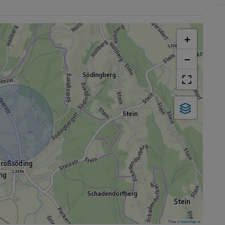
+
−
Tiles ©
basemap.at