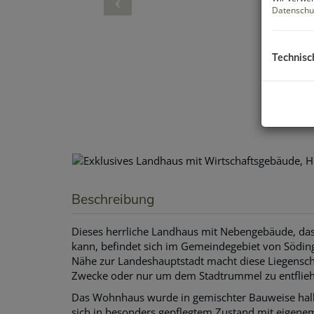
Datenschu
Technisc
Beschreibung
Dieses herrliche Landhaus mit Nebengebäude, das
kann, befindet sich im Gemeindegebiet von Söding
Nähe zur Landeshauptstadt macht diese Liegenscha
Zwecke oder nur um dem Stadtrummel zu entfliehen
Das Wohnhaus wurde in gemischter Bauweise halb
sich in besonders gepflegtem Zustand mit eigenem